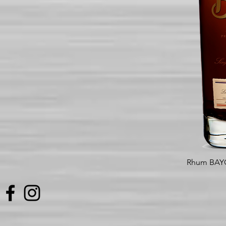
Rhum BAYO