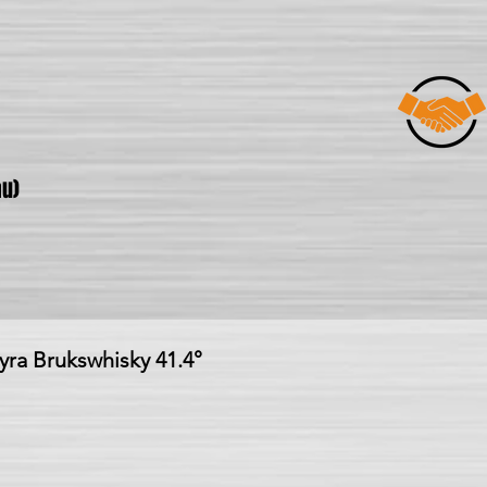
u)
ra Brukswhisky 41.4°