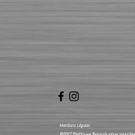
Mentions Légales
©2017 BinHouse Reproduction interdite