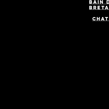
bain 
bret
chat