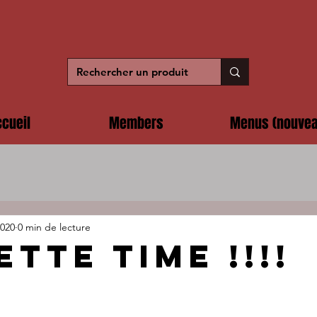
cueil
Members
Menus (nouvea
2020
0 min de lecture
TTE TIME !!!!