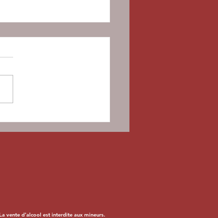
s
lendriers de
avent sont
rivés !!
 vente d'alcool est interdite aux mineurs.