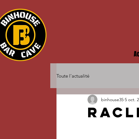
Ac
Toute l'actualité
binhouse35
5 oct. 
RACLE